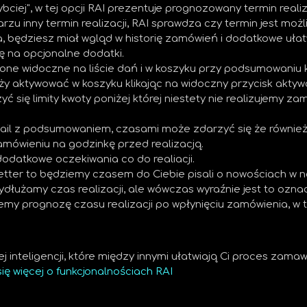
ybciej", w tej opcji RAI prezentuje prognozowany termin realiz
 inny termin realizacji, RAI sprawdza czy termin jest możl
 będziesz miał wgląd w historię zamówień i dodatkowe ułat
 na opcjonalne dodatki.
e widoczne na liście dań i w koszyku przy podsumowaniu 
y aktywować w koszyku klikając na widoczny przycisk aktywa
ię limity kwoty poniżej której niestety nie realizujemy za
il z podsumowaniem, czasami może zdarzyć się że również 
ówieniu na godzinkę przed realizacją.
datkowe oczekiwania co do realiacji.
sletter to będziemy czasem do Ciebie pisali o nowościach w
ydłużamy czas realizacji, ale wówczas wyraźnie jest to ozna
emy prognozę czasu realizacji po wpłynięciu zamówienia, w
 inteligencji, które między innymi ułatwiają Ci proces zamawi
ię więcej o funkcjonalnościach RAI