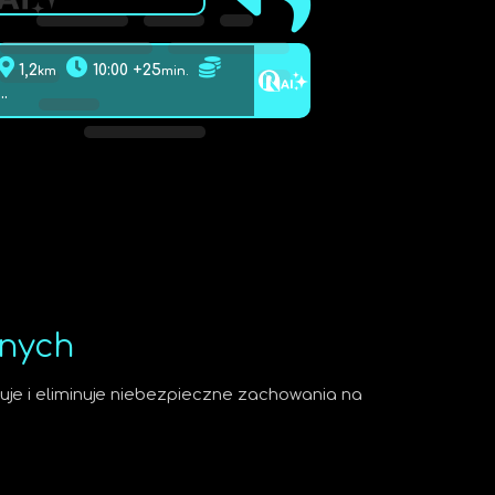
1,2
10:00 +25
km
min.
...
anych
uje i eliminuje niebezpieczne zachowania na