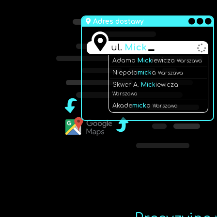
Adres dostawy
ul.
Mick
Adama
Mick
iewicza
Warszawa
Niepoło
mick
a
Warszawa
Skwer A.
Mick
iewicza
Warszawa
Akade
mick
a
Warszawa