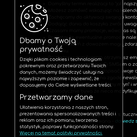
Domyślny termin realizacji to "jak najsz
Możesz zamówić wskazując na kalendarzu
Zachęcamy do aktywacji swojego konta,
Dodając dania do koszyka zwróć uwagę
Czasami mamy promocje, wówczas są on
Pamiętaj że ewentualne promocje należ
Dbamy o Twoją
Dla zamówień z dowozem mogą zdarzyć s
prywatność
i koszyku.
Po złożeniu zamówienia otrzymasz ema
Dzięki plikom cookies i technologiom
terminem przypomnimy Ci SMSem o zam
pokrewnym oraz przetwarzaniu Twoich
W komentarzu możesz dopisać swoje do
danych, możemy świadczyć usługi na
Przed finalizacją kliknij na zgodę new
najwyższym poziomie i zapewnić, że
Czasami zdarza się że "mamy młyn" i w
dopasujemy do Ciebie wyświetlane treści.
Sporadycznie bywa że nieco modyfikuj
Przetwarzamy dane
SMSem.
Ułatwienia korzystania z naszych stron,
prezentowania spersonalizowanych treści i
RAI
to zestaw funkcji bazujących na sztucznej
reklam oraz ich pomiaru, tworzenia
Struktura RAIa jest rozbudowana -
dowiedz s
statystyk, poprawy funkcjonalności strony.
Więcej na temat polityki prywatności.