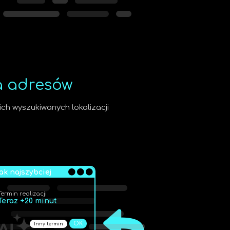
a adresów
ch wyszukiwanych lokalizacji
ak najszybciej
Termin realizacji
Teraz +20 minut
OK
Inny termin