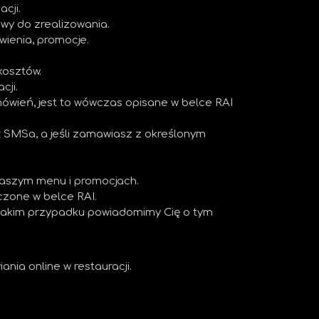
acji.
iwy do zrealizowania.
wienia, promocje.
kosztów.
cji.
mówień, jest to wówczas opisane w belce RAI
SMSa, a jeśli zamawiasz z określonym
 naszym menu i promocjach.
czone w belce RAI.
 takim przypadku powiadomimy Cię o tym
ania online w restauracji.