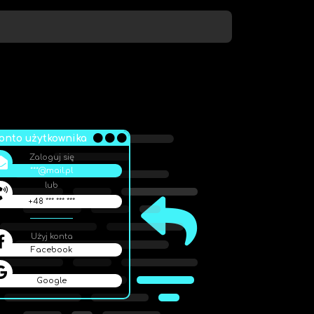
onto użytkownika
Zaloguj się
***@mail.pl
lub
+48 *** *** ***
Użyj konta
Facebook
Google